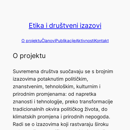
Skip
to
content
Etika i društveni izazovi
O projektu
Članovi
Publikacije
Aktivnosti
Kontakt
O projektu
Suvremena društva suočavaju se s brojnim
izazovima potaknutim političkim,
znanstvenim, tehnološkim, kulturnim i
prirodnim promjenama: od napretka
znanosti i tehnologije, preko transformacije
tradicionalnih okvira političkog života, do
klimatskih promjena i prirodnih nepogoda.
Radi se o izazovima koji rastvaraju široku