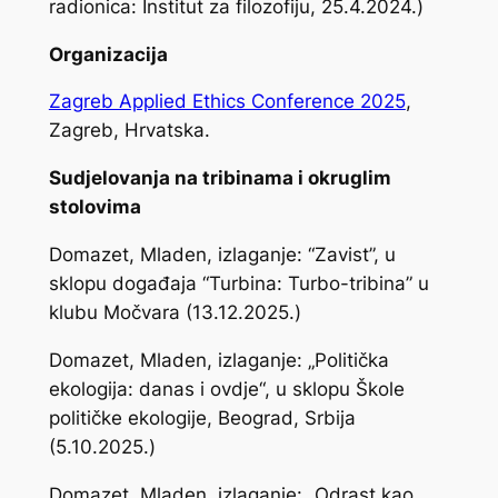
radionica: Institut za filozofiju, 25.4.2024.)
Organizacija
Zagreb Applied Ethics Conference 2025
,
Zagreb, Hrvatska.
Sudjelovanja na tribinama i okruglim
stolovima
Domazet, Mladen, izlaganje: “Zavist”, u
sklopu događaja “Turbina: Turbo-tribina” u
klubu Močvara (13.12.2025.)
Domazet, Mladen, izlaganje: „Politička
ekologija: danas i ovdje“, u sklopu Škole
političke ekologije, Beograd, Srbija
(5.10.2025.)
Domazet, Mladen, izlaganje: „Odrast kao