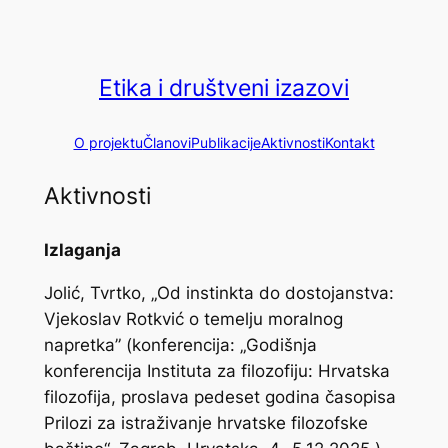
Skip
to
content
Etika i društveni izazovi
O projektu
Članovi
Publikacije
Aktivnosti
Kontakt
Aktivnosti
Izlaganja
Jolić, Tvrtko, „Od instinkta do dostojanstva:
Vjekoslav Rotkvić o temelju moralnog
napretka” (konferencija: „Godišnja
konferencija Instituta za filozofiju: Hrvatska
filozofija, proslava pedeset godina časopisa
Prilozi za istraživanje hrvatske filozofske